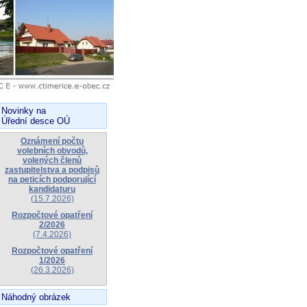
Novinky na
Úřední desce OÚ
Oznámení počtu
volebních obvodů,
volených členů
zastupitelstva a podpisů
na peticích podporující
kandidaturu
(15.7.2026)
Rozpočtové opatření
2/2026
(7.4.2026)
Rozpočtové opatření
1/2026
(26.3.2026)
Náhodný obrázek