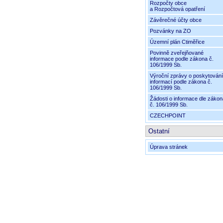
Rozpočty obce
a Rozpočtová opatření
Závěrečné účty obce
Pozvánky na ZO
Územní plán Ctiměřice
Povinně zveřejňované
informace podle zákona č.
106/1999 Sb.
Výroční zprávy o poskytování
informací podle zákona č.
106/1999 Sb.
Žádosti o informace dle zákon
č. 106/1999 Sb.
CZECHPOINT
Ostatní
Úprava stránek